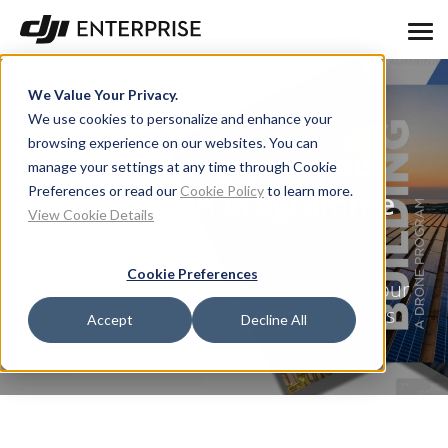
We Value Your Privacy.
We use cookies to personalize and enhance your
browsing experience on our websites. You can
Guides stratégiques pour
manage your settings at any time through Cookie
Preferences or read our
Cookie Policy
to learn more.
construire un programme
View Cookie Details
de drones
Cookie Preferences
Guide complet étape par étape de DJI pour
démarrer un programme de drones dans
Accept
Decline All
votre entreprise