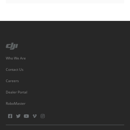
Who We Are
Contact Us
Careers
Dealer Portal
RoboMaster