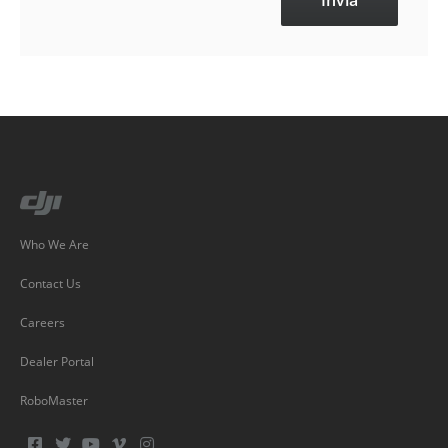
Who We Are
Contact Us
Careers
Dealer Portal
RoboMaster