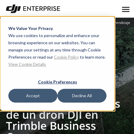
Blog
Experiencias
Centro de aprendizaje
We Value Your Privacy.
We use cookies to personalize and enhance your
browsing experience on our websites. You can
manage your settings at any time through Cookie
Preferences or read our
Cookie Policy
to learn more.
View Cookie Details
Cookie Preferences
Blog
Importación de datos de un dron DJI en Trimble Business Center
Accept
Decline All
Importación de datos
de un dron DJI en
Trimble Business