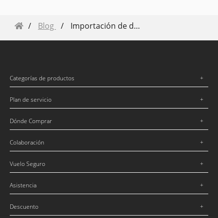
Blog
Importación de datos de un dron DJI en Trimble Business Center
Categorías de productos
Plan de servicio
Dónde Comprar
Colaboración
Vuelo Seguro
Asistencia
Descuento