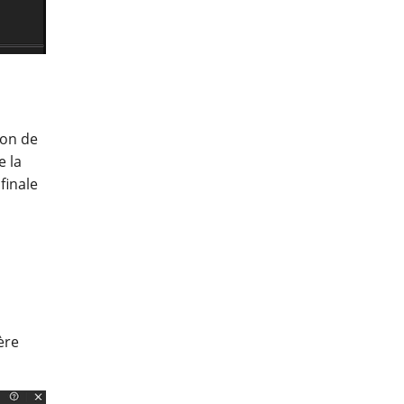
ion de
e la
finale
ère