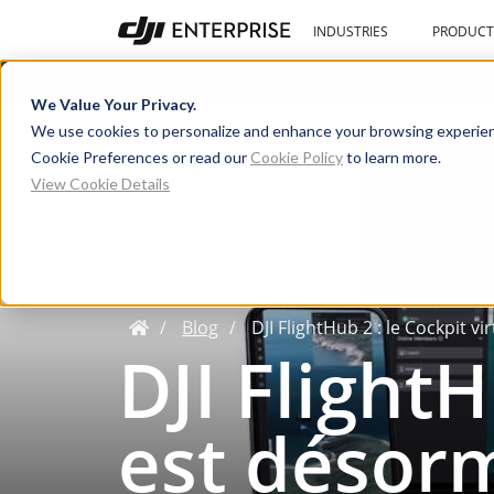
INDUSTRIES
PRODUCT
Blog
Études de cas
We Value Your Privacy.
We use cookies to personalize and enhance your browsing experien
Cookie Preferences or read our
Cookie Policy
to learn more.
View Cookie Details
Blog
DJI FlightHub 2 : le Cockpit v
DJI FlightH
est désorm