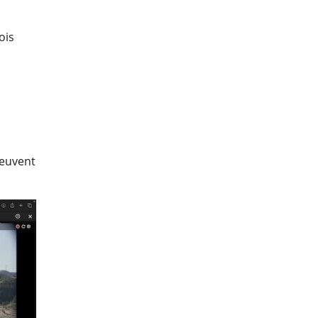
ois
peuvent