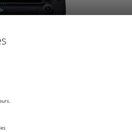
es
eurs.
des