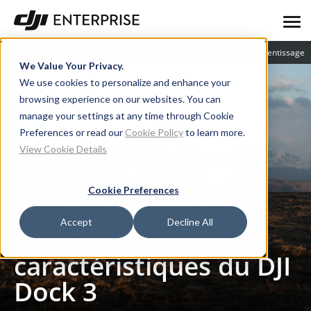
Blog
Études de cas
Centre d'apprentissage
We Value Your Privacy.
We use cookies to personalize and enhance your
browsing experience on our websites. You can
manage your settings at any time through Cookie
Preferences or read our
Cookie Policy
to learn more.
View Cookie Details
Cookie Preferences
Blog
Top 9 des caractéristiques du DJI Dock 3
Accept
Decline All
Top 9 des
caractéristiques du DJI
Dock 3