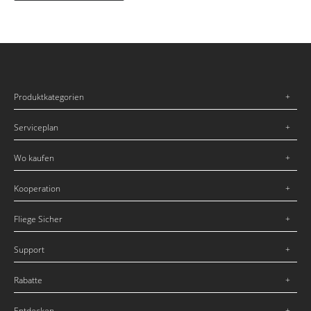
Produktkategorien
Serviceplan
Wo kaufen
Kooperation
Fliege Sicher
Support
Rabatte
Entdecken