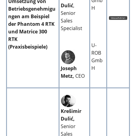
Gmb
Umsetzung von
Dulić
,
H
Betriebsgenehmigu
Senior
ngen am Beispiel
Sales
der Phantom 4 RTK
Specialist
und Matrice 300
RTK
U-
(Praxisbeispiele)
ROB
Gmb
H
Joseph
Metz,
CEO
Krešimir
Dulić,
Senior
Sales