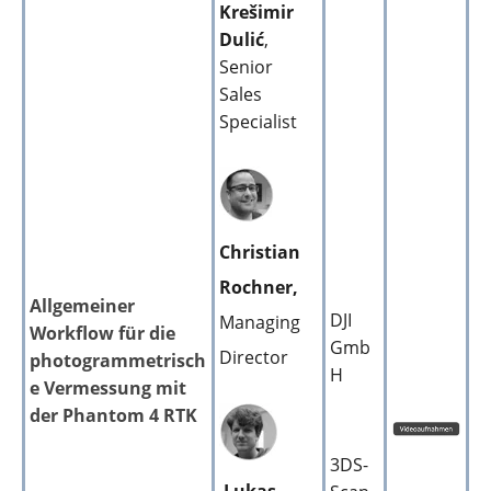
Krešimir
Dulić
,
Senior
Sales
Specialist
Christian
Rochner,
Allgemeiner
DJI
Managing
Workflow für die
Gmb
Director
photogrammetrisch
H
e Vermessung mit
der Phantom 4 RTK
3DS-