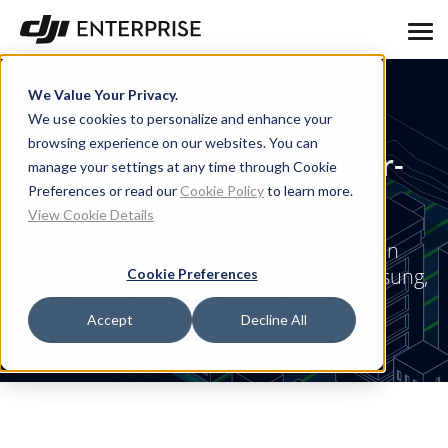
We Value Your Privacy.
We use cookies to personalize and enhance your
browsing experience on our websites. You can
DJI Vermessungs-Webinar-
manage your settings at any time through Cookie
Preferences or read our
Cookie Policy
to learn more.
Serie 2022
View Cookie Details
Eine Reihe von Webinaren über Lösungen
und bewährte Verfahren für die Vermessung,
Cookie Preferences
die von DJI mit unseren Partnern
Accept
Decline All
veranstaltet werden