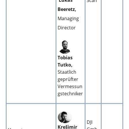
Lukas
Scan
Beeretz,
Managing
Director
Tobias
Tutko,
Staatlich
geprüfter
Vermessun
gstechniker
DJI
Krešimir