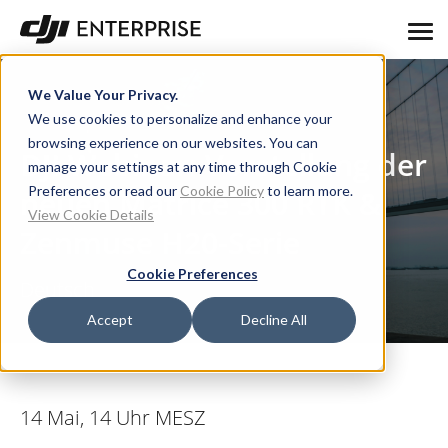
We Value Your Privacy.
We use cookies to personalize and enhance your
browsing experience on our websites. You can
DJI Webinar: Vorstellung der
manage your settings at any time through Cookie
Preferences or read our
Cookie Policy
to learn more.
neuen Matrice 300 RTK &
View Cookie Details
Zenmuse H20-Serie
Cookie Preferences
Deutsch
Accept
Decline All
14 Mai, 14 Uhr MESZ