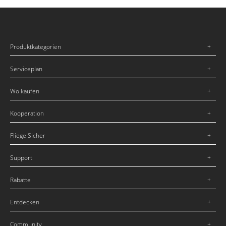
Produktkategorien
Serviceplan
Wo kaufen
Kooperation
Fliege Sicher
Support
Rabatte
Entdecken
Community