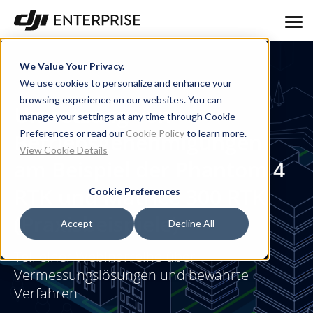
We Value Your Privacy.
We use cookies to personalize and enhance your
browsing experience on our websites. You can
Umsetzung von
manage your settings at any time through Cookie
Preferences or read our
Cookie Policy
to learn more.
Betriebsgenehmigungen
View Cookie Details
am Beispiel der Phantom 4
RTK und Matrice 300 RTK
Cookie Preferences
(Praxisbeispiele)
Accept
Decline All
Teil einer Webinarreihe über
Vermessungslösungen und bewährte
Verfahren