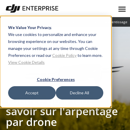
Blog
Études de cas
Centre d'apprentissage
We Value Your Privacy.
We use cookies to personalize and enhance your
browsing experience on our websites. You can
manage your settings at any time through Cookie
Preferences or read our
Cookie Policy
to learn more.
View Cookie Details
Cookie Preferences
Blog
Tout ce qu'il faut savoir sur l'arpentage par drone
Accept
Decline All
Tout ce qu'il faut
savoir sur l'arpentage
par drone