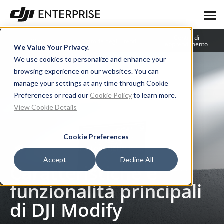
Centro di
Blog
Storie degli utenti
apprendimento
We Value Your Privacy.
We use cookies to personalize and enhance your
browsing experience on our websites. You can
manage your settings at any time through Cookie
Preferences or read our
Cookie Policy
to learn more.
View Cookie Details
Cookie Preferences
Blog
Caratteristiche e funzionalità principali di DJI Modify
Accept
Decline All
Caratteristiche e
funzionalità principali
di DJI Modify