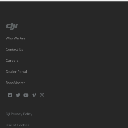
Who We Are
Contact Us
Careers
Dealer Portal
RoboMaster
DJI Privacy Policy
Use of Cookies