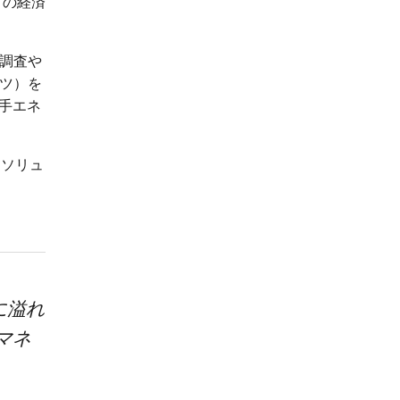
トの経済
、調査や
ツ）を
手エネ
。
 ソリュ
に溢れ
マネ