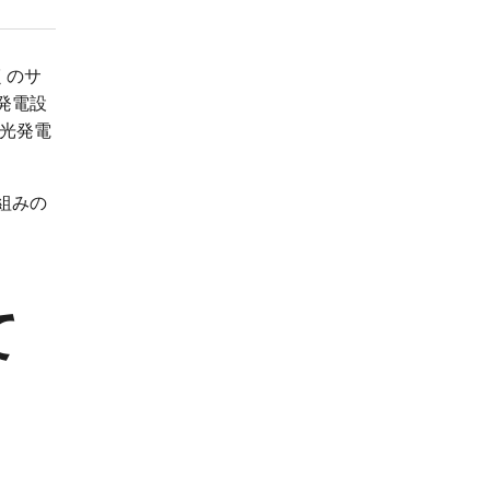
くのサ
発電設
陽光発電
組みの
て