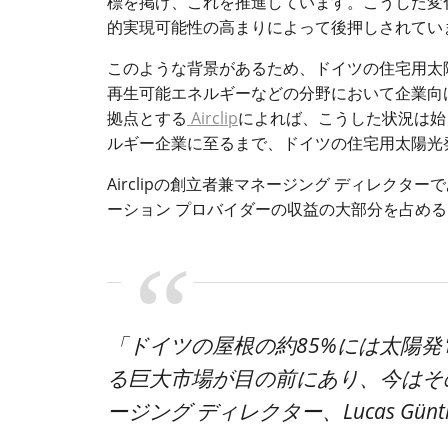
標を掲げ、これを推進しています。こうした変
的実現可能性の高まりによって後押しされてい
このような背景があるため、ドイツの住宅用太陽
再生可能エネルギーなどの分野において企業向
拠点とする
Airclip
によれば、こうした状況は始
ルギー企業に至るまで、ドイツの住宅用太陽光
Airclipの創立者兼マネージング ディレクターで
ーション プロバイダーの収益の大部分を占め
「ドイツの屋根の約85%には太陽
る巨大市場が目の前にあり、今はその始
ージング ディレクター、Lucas Günt