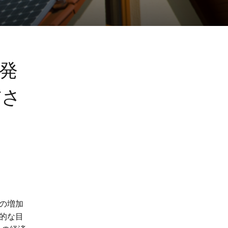
光発
ださ
の増加
心的な目