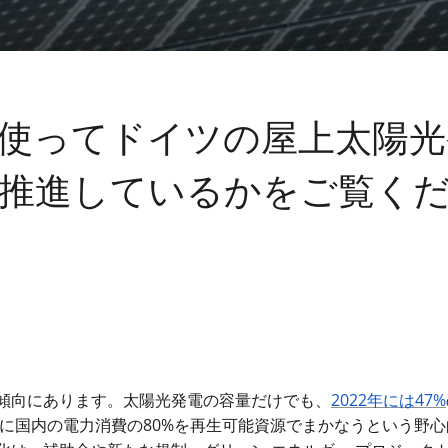
ーンを使ってドイツの屋上太陽
推進しているかをご覧く
傾向にあります。太陽光発電の容量だけでも、
2022
年には
47%
でに国内の電力消費の80%を再生可能資源でまかなうという野