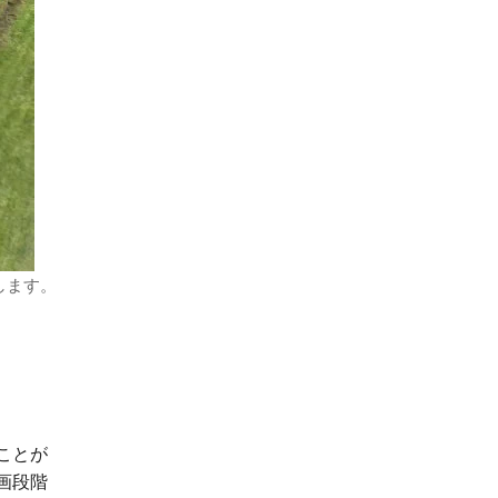
します。
ことが
画段階