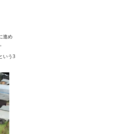
に進め
す。
という3