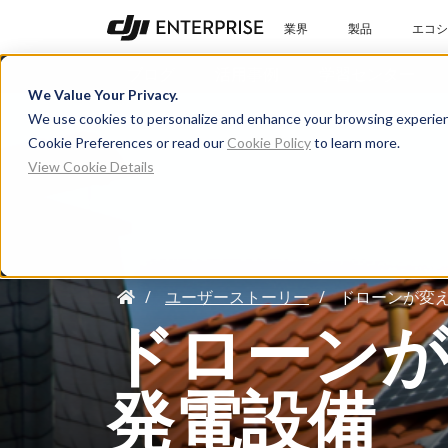
業界
製品
エコシ
ブログ
活用事例
学習センター
We Value Your Privacy.
We use cookies to personalize and enhance your browsing experien
Cookie Preferences or read our
Cookie Policy
to learn more.
View Cookie Details
ユーザーストーリー
ドローンが変
ドローン
発電設備