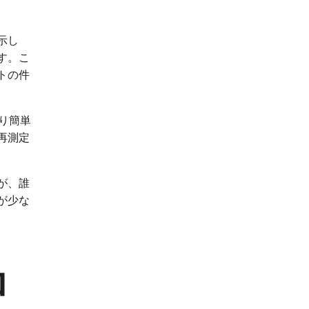
示し
す。こ
トの件
り簡単
再測定
が、誰
が少な
ロ