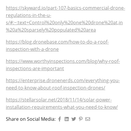
https://skyward.io/part-107-basics-commercial-drone-
regulations-in-the-u-
s/#:~:text=Control%20only%20one%20drone%20at,in
%20a%20sparsely%20populated%20area
https://blog.dronebase.com/how-to-do-a-roof-
inspection-with-a-drone
https://www.worthyinspections.com/blog/why-roof-
inspections-are-important
https://enterprise.dronenerds.com/everything-you-
need-to-know-about-roof-inspection-drones/
https://stellarsolar.net/2018/11/14/solar-power-
installation-requirements-what-you-need-to-know/
Share on Social Media: