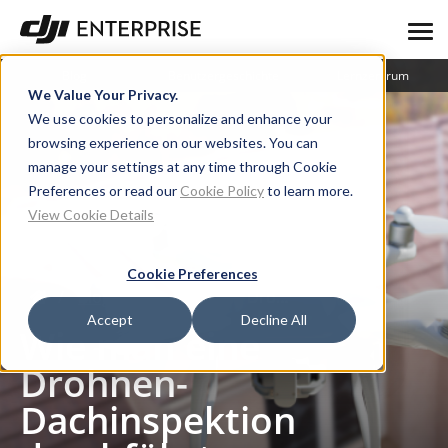
Blog
Benutzergeschichte
Lernzentrum
We Value Your Privacy.
We use cookies to personalize and enhance your
browsing experience on our websites. You can
manage your settings at any time through Cookie
Preferences or read our
Cookie Policy
to learn more.
View Cookie Details
Cookie Preferences
Blog
Wie man eine Drohnen-Dachinspektion durchführt
Accept
Decline All
Wie man eine
Drohnen-
Dachinspektion