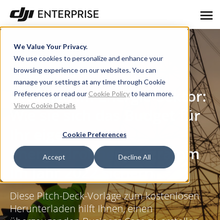
We Value Your Privacy.
We use cookies to personalize and enhance your
browsing experience on our websites. You can
manage your settings at any time through Cookie
Drohnen im Energie-Sektor:
Preferences or read our
Cookie Policy
to learn more.
View Cookie Details
Wie sie sich das Budget für
Ihr eigenes
Cookie Preferences
Energiedrohnenprogramm
Accept
Decline All
im Jahr 2022 sichern
Diese Pitch-Deck-Vorlage zum kostenlosen
Herunterladen hilft Ihnen, einen