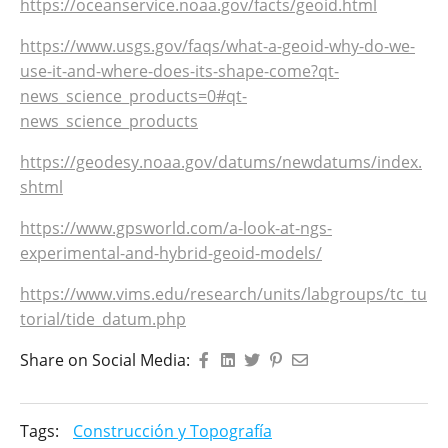
https://oceanservice.noaa.gov/facts/geoid.html
https://www.usgs.gov/faqs/what-a-geoid-why-do-we-
use-it-and-where-does-its-shape-come?qt-
news_science_products=0#qt-
news_science_products
https://geodesy.noaa.gov/datums/newdatums/index.
shtml
https://www.gpsworld.com/a-look-at-ngs-
experimental-and-hybrid-geoid-models/
https://www.vims.edu/research/units/labgroups/tc_tu
torial/tide_datum.php
Share on Social Media:
Tags:
Construcción y Topografía