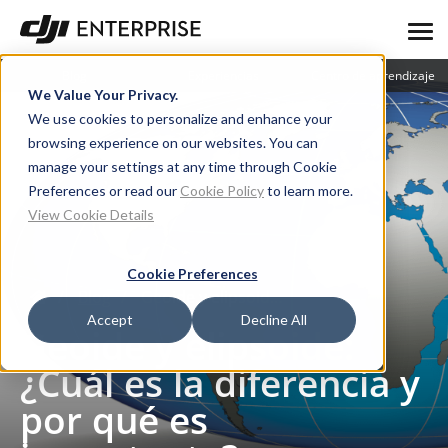
Blog
Experiencias
Centro de aprendizaje
We Value Your Privacy.
We use cookies to personalize and enhance your
browsing experience on our websites. You can
manage your settings at any time through Cookie
Preferences or read our
Cookie Policy
to learn more.
View Cookie Details
Cookie Preferences
Blog
Geoide y elipsoide: ¿Cuál es la diferencia y por qué es importante?
Accept
Decline All
Geoide y elipsoide:
¿Cuál es la diferencia y
por qué es