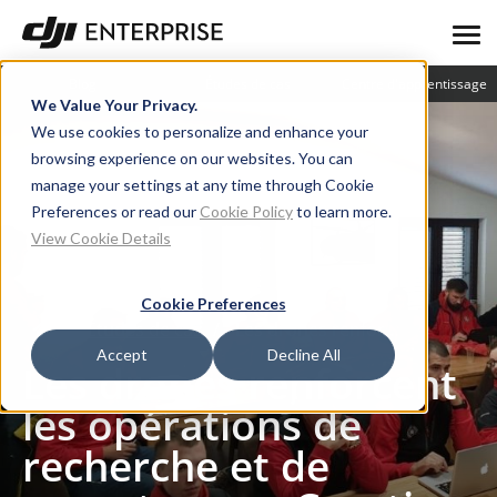
Blog
Études de cas
Centre d'apprentissage
We Value Your Privacy.
We use cookies to personalize and enhance your
browsing experience on our websites. You can
manage your settings at any time through Cookie
Preferences or read our
Cookie Policy
to learn more.
View Cookie Details
Cookie Preferences
Études de cas
Les drones renforcent les opérations de recherche et de sauvetage en Croatie
Accept
Decline All
Les drones renforcent
les opérations de
recherche et de