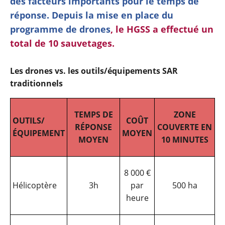
des facteurs importants pour le temps de
réponse. Depuis la mise en place du
programme de drones
, le HGSS a effectué un
total de 10 sauvetages.
Les drones vs. les outils/équipements SAR
traditionnels
TEMPS DE
ZONE
OUTILS/
COÛT
RÉPONSE
COUVERTE EN
ÉQUIPEMENT
MOYEN
MOYEN
10 MINUTES
8 000 €
Hélicoptère
3h
par
500 ha
heure