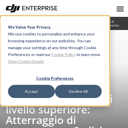
Centro di
Blog
Storie degli utenti
apprendimento
We Value Your Privacy.
We use cookies to personalize and enhance your
browsing experience on our websites. You can
manage your settings at any time through Cookie
Preferences or read our
Cookie Policy
to learn more.
View Cookie Details
Cookie Preferences
Blog
Sicurezza sui droni di livello superiore: Atterraggio di emergenza a 3 eliche su M300 RTK
Accept
Decline All
Sicurezza sui droni di
livello superiore:
Atterraggio di