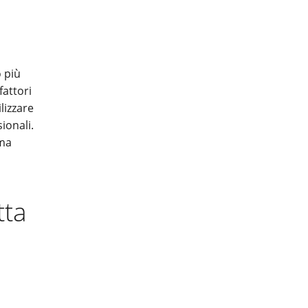
 più
fattori
lizzare
ionali.
ima
tta