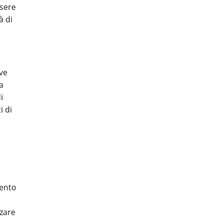
ssere
à di
ve
a
i
i di
vento
nzare