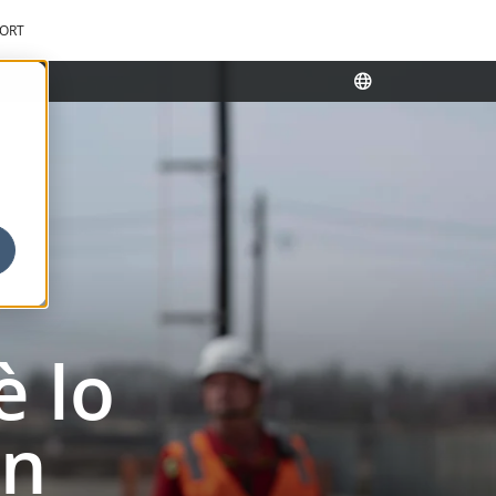
ORT
è lo
un