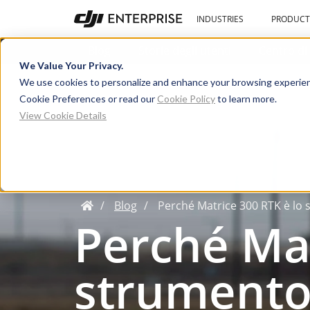
INDUSTRIES
PRODUCT
Blog
Storie degli utenti
We Value Your Privacy.
We use cookies to personalize and enhance your browsing experien
Cookie Preferences or read our
Cookie Policy
to learn more.
View Cookie Details
Blog
Perché Matrice 300 RTK è lo 
Perché Mat
strumento 