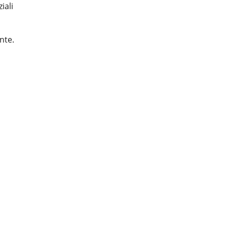
iali
nte.