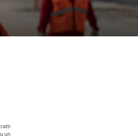
ratti
su un