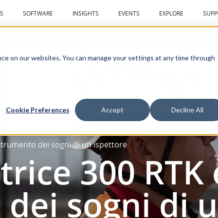
S
SOFTWARE
INSIGHTS
EVENTS
EXPLORE
SUPP
Centro di apprendimento
ce on our websites. You can manage your settings at any time through
Cookie Preferences
Accept
Decline All
strumento dei sogni di un ispettore
rice 300 RTK 
dei sogni di 