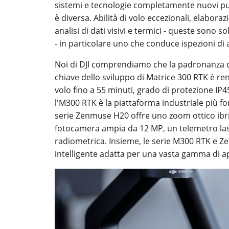
sistemi e tecnologie completamente nuovi pu
è diversa. Abilità di volo eccezionali, elabor
analisi di dati visivi e termici - queste sono
- in particolare uno che conduce ispezioni di a
Noi di DJI comprendiamo che la padronanza di 
chiave dello sviluppo di Matrice 300 RTK è ren
volo fino a 55 minuti, grado di protezione IP4
l'M300 RTK è la piattaforma industriale più form
serie Zenmuse H20 offre uno zoom ottico ibr
fotocamera ampia da 12 MP, un telemetro l
radiometrica. Insieme, le serie M300 RTK e 
intelligente adatta per una vasta gamma di ap