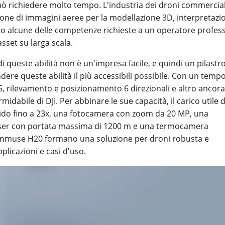
ò richiedere molto tempo. L'industria dei droni commercia
azione di immagini aeree per la modellazione 3D, interpretazi
 solo alcune delle competenze richieste a un operatore profes
sset su larga scala.
queste abilità non è un'impresa facile, e quindi un pilastr
dere queste abilità il più accessibili possibile. Con un tempo
5, rilevamento e posizionamento 6 direzionali e altro ancora
idabile di DJI. Per abbinare le sue capacità, il carico utile d
ido fino a 23x, una fotocamera con zoom da 20 MP, una
aser con portata massima di 1200 m e una termocamera
Zenmuse H20 formano una soluzione per droni robusta e
plicazioni e casi d'uso.