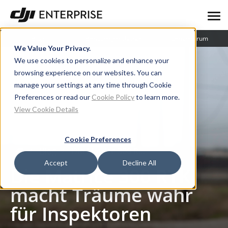
Blog
Benutzergeschichte
Lernzentrum
We Value Your Privacy.
We use cookies to personalize and enhance your
browsing experience on our websites. You can
manage your settings at any time through Cookie
Preferences or read our
Cookie Policy
to learn more.
View Cookie Details
Cookie Preferences
Blog
Die Matrice 300 RTK macht Träume wahr für Inspektoren
Accept
Decline All
Die Matrice 300 RTK
macht Träume wahr
für Inspektoren