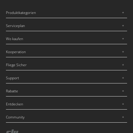
Produktkategorien
Serviceplan
Wo kaufen
Kooperation
Fliege Sicher
Support
Rabatte
Entdecken
Community