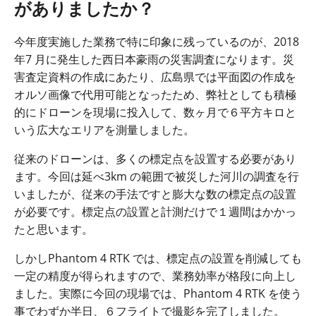
がありましたか？
今年度実施した業務で特に印象に残っているのが、
2018
年
7
月に発生した西日本豪雨の災害調査になります。災
害査定資料の作成にあたり、広島県では平面図の作成を
オルソ画像で代用可能となったため、弊社としても積極
的にドローンを現場に投入して、数ヶ月で６平方キロと
いう広大なエリアを測量しました。
従来のドローンは、多くの標定点を設置する必要があり
ます。今回は延べ
3km
の範囲で被災した河川の調査を行
いましたが、従来の手法ですと膨大な数の標定点の設置
が必要です。標定点の設置と計測だけで１週間はかかっ
たと思います。
しかし
Phantom 4 RTK
では、標定点の設置を削減しても
一定の精度が得られますので、業務効率が格段に向上し
ました。実際に今回の現場では、
Phantom 4 RTK
を使う
事でわずか半日、６フライトで撮影を完了しました。