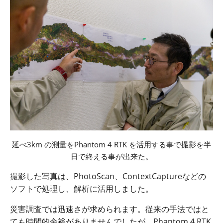
延べ
3km
の測量を
Phantom 4 RTK
を活用する事で撮影を半
日で終える事が出来た。
撮影した写真は、
PhotoScan
、
ContextCapture
などの
ソフトで
処理し、解析に活用しました。
災害調査では迅速さが求められます。従来の手法ではと
ても時間的余裕がありませんでしたが、
Phantom 4 RTK