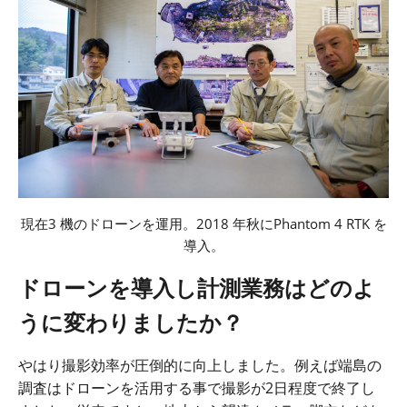
現在
3
機のドローンを運用。
2018
年秋に
Phantom 4 RTK
を
導入。
ドローンを導入し計測業務はどのよ
うに変わりましたか？
やはり撮影効率が圧倒的に向上しました。例えば端島の
調査はドローンを活用する事で撮影が
2
日程度で終了し