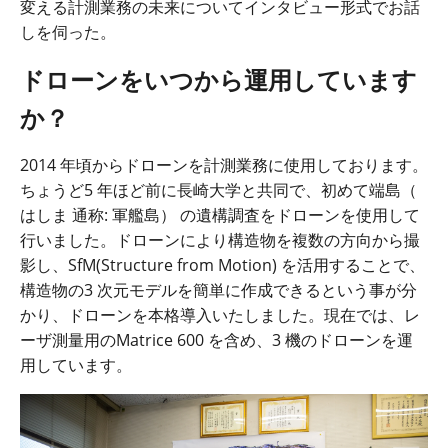
変える計測業務の未来についてインタビュー形式でお話
しを伺った。
ドローンをいつから運用しています
か？
2014
年頃からドローンを計測業務に使用しております。
ちょうど
5
年ほど前に長崎大学と共同で、初めて端島（
はしま
通称
:
軍艦島）
の遺構調査をドローンを使用して
行いました。ドローンにより構造物を複数の方向から撮
影し、
SfM
(
Structure from Motion
)
を活用することで、
構造物の
3
次元モデルを簡単に作成できるという事が分
かり、ドローンを本格導入いたしました。現在では、レ
ーザ測量用の
Matrice 600
を含め、
3
機のドローンを運
用しています。