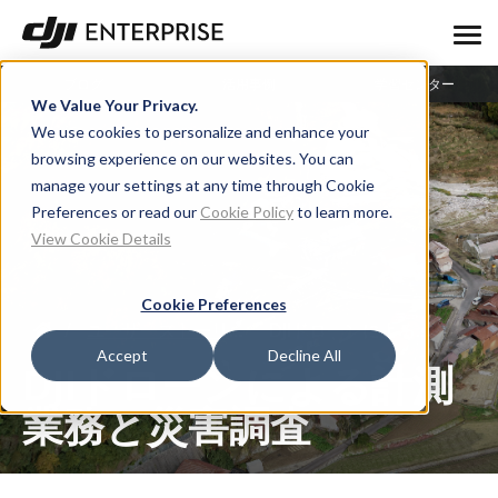
ブログ
活用事例
学習センター
We Value Your Privacy.
We use cookies to personalize and enhance your
browsing experience on our websites. You can
manage your settings at any time through Cookie
Preferences or read our
Cookie Policy
to learn more.
View Cookie Details
Cookie Preferences
ユーザーストーリー
DJIドローンによる計測業務と災害調査
Accept
Decline All
DJIドローンによる計測
業務と災害調査