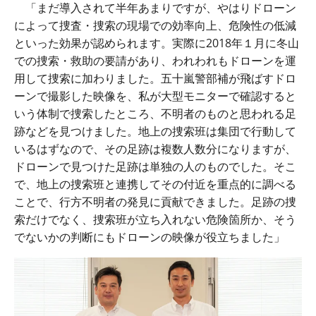
「まだ導入されて半年あまりですが、やはりドローン
によって捜査・捜索の現場での効率向上、危険性の低減
といった効果が認められます。実際に
2018
年１月に冬山
での捜索・救助の要請があり、われわれもドローンを運
用して捜索に加わりました。五十嵐警部補が飛ばすドロ
ーンで撮影した映像を、私が大型モニターで確認すると
いう体制で捜索したところ、不明者のものと思われる足
跡などを見つけました。地上の捜索班は集団で行動して
いるはずなので、その足跡は複数人数分になりますが、
ドローンで見つけた足跡は単独の人のものでした。そこ
で、地上の捜索班と連携してその付近を重点的に調べる
ことで、行方不明者の発見に貢献できました。足跡の捜
索だけでなく、捜索班が立ち入れない危険箇所か、そう
でないかの判断にもドローンの映像が役立ちました」