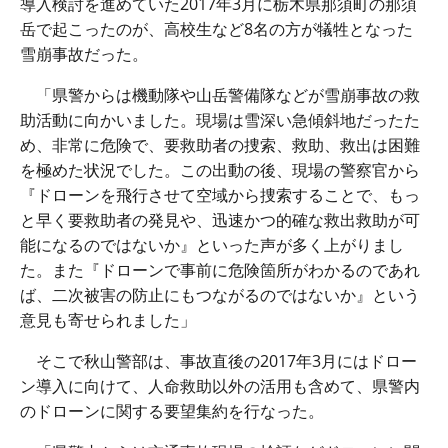
導入検討を進めていた
2017
年
3
月に栃木県那須町の那須
岳で起こったのが、高校生など
8
名の方が犠牲となった
雪崩事故だった。
「県警からは機動隊や山岳警備隊などが雪崩事故の救
助活動に向かいました。現場は雪深い急傾斜地だったた
め、非常に危険で、要救助者の捜索、救助、救出は困難
を極めた状況でした。この出動の後、現場の警察官から
『ドローンを飛行させて空域から捜索することで、もっ
と早く要救助者の発見や、迅速かつ的確な救出救助が可
能になるのではないか』といった声が多く上がりまし
た。また『ドローンで事前に危険箇所がわかるのであれ
ば、二次被害の防止にもつながるのではないか』という
意見も寄せられました」
そこで秋山警部は、事故直後の
2017
年
3
月にはドロー
ン導入に向けて、人命救助以外の活用も含めて、県警内
のドローンに関する要望集約を行なった。