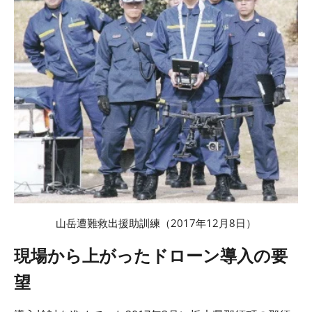
山岳遭難救出援助訓練（
2017
年
12
月
8
日）
現場から上がったドローン導入の要
望