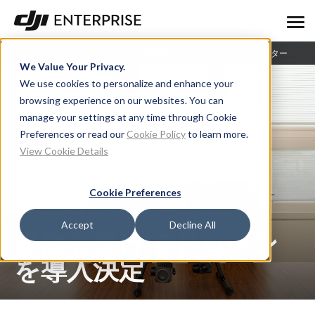
ブログ
活用事例
学習センター
We Value Your Privacy.
We use cookies to personalize and enhance your
browsing experience on our websites. You can
manage your settings at any time through Cookie
Preferences or read our
Cookie Policy
to learn more.
View Cookie Details
Cookie Preferences
ユーザーストーリー
事故を受けてドローンを導入決定
Accept
Decline All
事故を受けてドローン
を導入決定