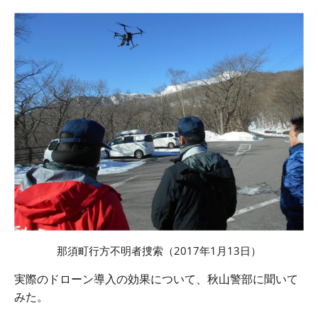
那須町行方不明者捜索（
2017
年
1
月
13
日）
実際のドローン導入の効果について、秋山警部に聞いて
みた。