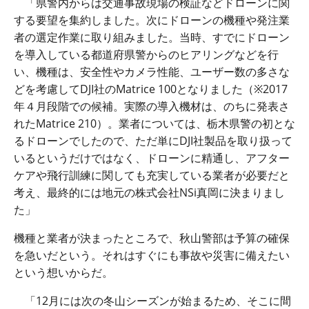
「県警内からは交通事故現場の検証などドローンに関
する要望を集約しました。次にドローンの機種や発注業
者の選定作業に取り組みました。当時、すでにドローン
を導入している都道府県警からのヒアリングなどを行
い、機種は、安全性やカメラ性能、ユーザー数の多さな
どを考慮して
DJI
社の
Matrice 100
となりました（※
2017
年４月段階での候補。実際の導入機材は、のちに発表さ
れた
Matrice 210
）。業者については、栃木県警の初とな
るドローンでしたので、ただ単に
DJI
社製品を取り扱って
いるというだけではなく、ドローンに精通し、アフター
ケアや飛行訓練に関しても充実している業者が必要だと
考え、最終的には地元の株式会社
NSi
真岡に決まりまし
た」
機種と業者が決まったところで、秋山警部は予算の確保
を急いだという。それはすぐにも事故や災害に備えたい
という想いからだ。
「
12
月には次の冬山シーズンが始まるため、そこに間