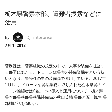
栃木県警察本部、遭難者捜索などに
活用
By
DJI Enterprise
7月 1, 2018
警務課は、警察組織の規定の中で、人事や装備を担当す
る部署にあたる。ドローンは警察の装備資機材という扱
いとなり、警務課の中の装備係で運用している。
2017
年
11
月に、ドローンを警察業務に取り入れた栃木県警のド
ローン操縦者は
6
名。その導入と運用について、栃木県
警本部警務部警務課装備係の秋山英輔 警部と五十嵐隼 警
部補に話を聞いた。