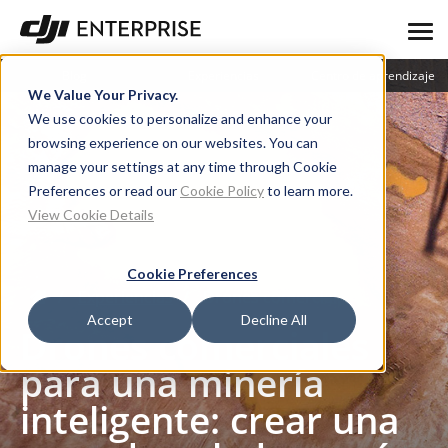
Blog
Experiencias
Centro de aprendizaje
We Value Your Privacy.
We use cookies to personalize and enhance your
browsing experience on our websites. You can
manage your settings at any time through Cookie
Preferences or read our
Cookie Policy
to learn more.
View Cookie Details
Cookie Preferences
Experiencias
Drones comerciales para una minería inteligente: crear una zona de voladura más segura
Accept
Decline All
Drones comerciales
para una minería
inteligente: crear una